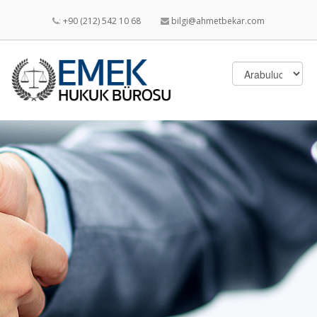
:
+90 (212) 542 10 68
bilgi@ahmetbekar.com