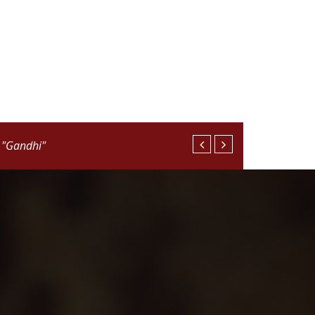
.
"Gandhi"