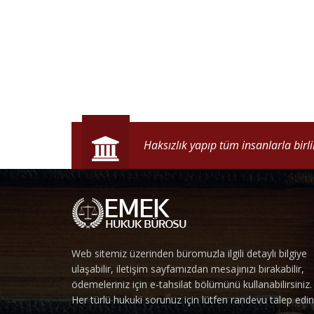
Adalet ancak hakikatten, saadet an
Haksızlık yapıp tüm insanlarla birl
Web sitemiz üzerinden büromuzla ilgili detaylı bilgiye
ulaşabilir, iletişim sayfamızdan mesajınızı bırakabilir,
ödemeleriniz için e-tahsilat bölümünü kullanabilirsiniz.
Her türlü hukuki sorunuz için lütfen randevu talep edin