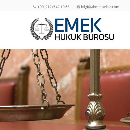
:
+90 (212) 542 10 68
bilgi@ahmetbekar.com