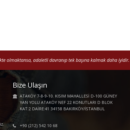
cak adaletten doğabilir...
ikte olmaktansa, adaletli davranıp tek başına kalmak daha iyidir
"Anatole France"
Bize Ulaşın
ATAKÖY 7-8-9-10. KISIM MAHALLESİ D-100 GÜNEY
YAN YOLU ATAKÖY NEF 22 KONUTLARI D BLOK
KAT:2 DAİRE:41 34158 BAKIRKÖY/İSTANBUL
iz.
+90 (212) 542 10 68