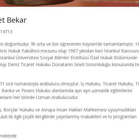
et Bekar
 14713
i doğumludur. İlk orta ve lise öğrenimini Kayseri’de tamamlamıştır. 1
sitesi Hukuk Fakültesi mezunu olup 1987 yılından beri İstanbul Barosuna
İstanbul Üniversitesi Sosyal Bilimler Enstitüsü Özel Hukuk Bölümünde
lup Deniz Ticaret Hukuku Donatanın Sınırlı Sorumluluğu konusunda te
71 sicil numarasıyla arabulucu olmuştur. İş Hukuku, Ticaret Hukuku, Tü
Banka ve Finans Hukuku alanlarında ayrı ayrı uzmanlık eğitimlerini
anların her birinde Uzman Arabulucudur.
ku, Borçlar Hukuku ve Avrupa İnsan Hakları Mahkemesi uyuşmazlıkları
k ile ilgili çeşitli dergilerde yayınlanmış makaleleri ve tv programları
lmektedir.