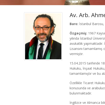
Av. Arb. Ahm
Baro:
İstanbul Barosu,
Özgeçmiş:
1967 Kayser
yılında İstanbul Üniver
avukatlık yapmaktadır. 
Lisansını tamamlamış o
vermiştir.
15.04.2015 tarihinde 18
Hukuku, İnşaat Hukuku, 
tamamlamıştır ve bu al
Özellikle Ticaret Huku
konusunda ve arabuluculu
bulunmaktadır.
İngilizce ve Almanca bi