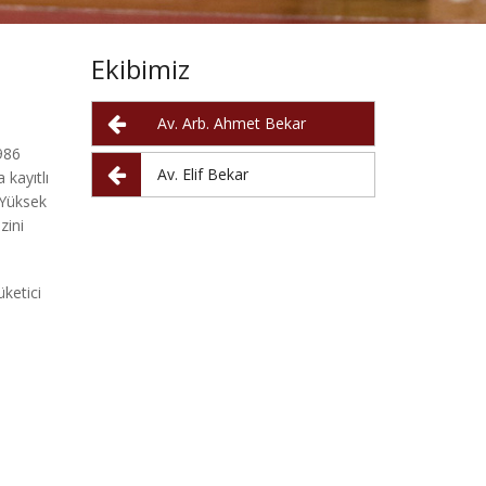
Ekibimiz
Av. Arb. Ahmet Bekar
986
Av. Elif Bekar
 kayıtlı
 Yüksek
zini
ketici