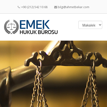
:
+90 (212) 542 10 68
bilgi@ahmetbekar.com